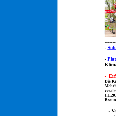
-------
-
Sol
-
Pla
Klima
- Er
Die K
Mehrhe
verabs
1.1.20
Braunk
- V