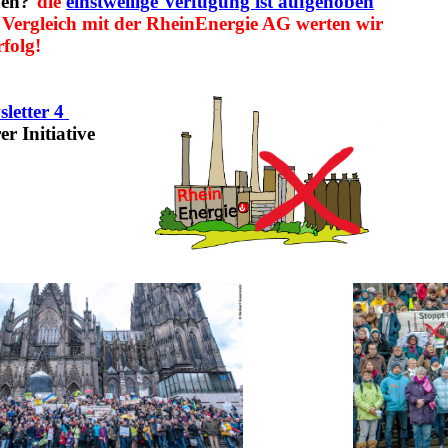
hen?
die
einstweilige Verfügung ist aufgehoben
 Vergleich mit der RheinEnergie AG werten wir
rfolg!
letter 4
er Initiative