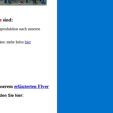
e
sind:
enproduktion nach unseren
ien: mehr Infos
hier
unserem
erläuterten Flyer
en Sie hier: