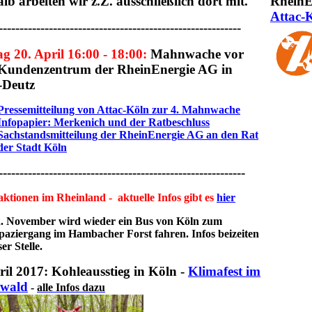
lb arbeiten wir z.Z. ausschließlich dort mit.
RheinE
Attac-
----------------------------------------------------------
ag 20. April 16:00 - 18:00:
Mahnwache vor
Kundenzentrum der RheinEnergie AG in
-Deutz
Pressemitteilung von Attac-Köln zur 4. Mahnwache
Infopapier: Merkenich und der Ratbeschluss
Sachstandsmitteilung der RheinEnergie AG an den Rat
der Stadt Köln
-----------------------------------------------------------
ktionen im Rheinland - aktuelle Infos gibt es
hier
. November wird wieder ein Bus von Köln zum
aziergang im Hambacher Forst fahren. Infos beizeiten
er Stelle.
ril 2017: Kohleausstieg in Köln -
Klimafest im
twald
-
alle Infos dazu