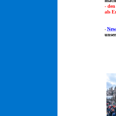
mac
- den
als E
News
-
unser