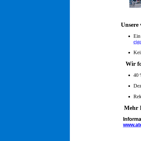
Unsere 
Ein
eig
Kei
Wir fo
40 
Dez
Rek
Mehr In
Informa
www.at