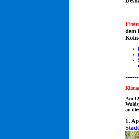
Desha
-------
Freit
dem 
Köln
-------
Klimaa
Am 12
Waldsp
an dies
1. Ap
Stad