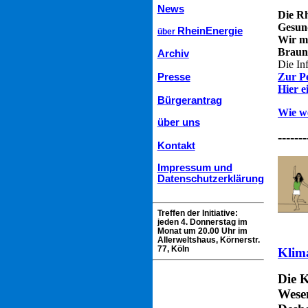
News
Die
Rh
Gesund
RheinEnergie
über
Wir m
Braun
Archiv
Die In
Zur Pe
Presse
Hier e
Bürgerantrag
Wie we
über uns
-------
Kontakt
Impressum und
Datenschutzerklärung
Treffen der Initiative:
jeden 4. Donnerstag im
Monat um 20.00 Uhr im
Allerweltshaus, Körnerstr.
77, Köln
Klim
Die 
Wese